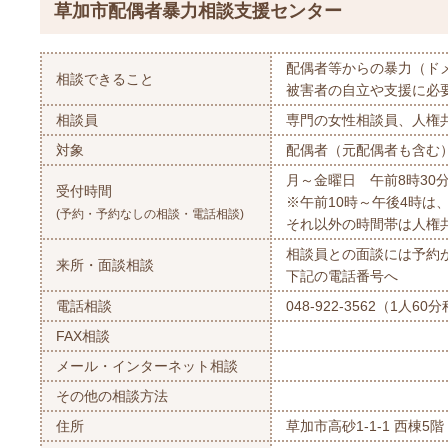
草加市配偶者暴力相談支援センター
配偶者等からの暴力（ド
相談できること
被害者の自立や支援に必
相談員
専門の女性相談員、人権
対象
配偶者（元配偶者も含む
月～金曜日 午前8時30
受付時間
※午前10時～午後4時は
(予約・予約なしの相談・電話相談)
それ以外の時間帯は人権
相談員との面談には予約
来所・面談相談
下記の電話番号へ
電話相談
048-922-3562（1人60
FAX相談
メール・インターネット相談
その他の相談方法
住所
草加市高砂1-1-1 西棟5階