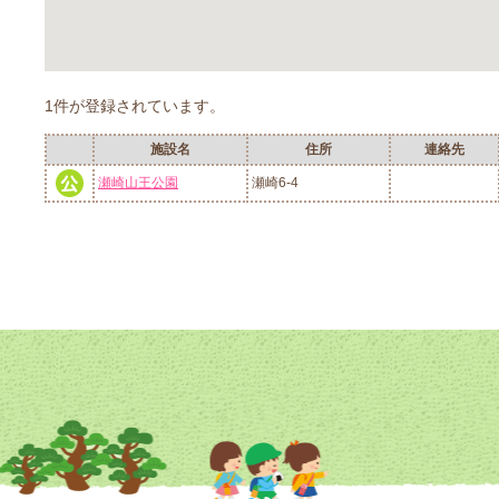
1件が登録されています。
施設名
住所
連絡先
瀬崎山王公園
瀬崎6-4