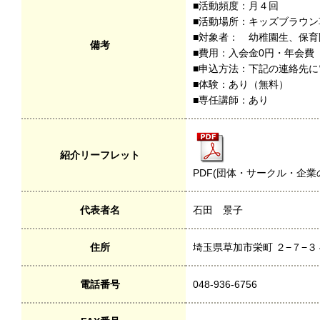
■活動頻度：月４回
■活動場所：キッズブラウン
■対象者： 幼稚園生、保
備考
■費用：入会金0円・年会費（塾
■申込方法：下記の連絡先
■体験：あり（無料）
■専任講師：あり
紹介リーフレット
PDF(団体・サークル・企業
代表者名
石田 景子
住所
埼玉県草加市栄町 ２−７−
電話番号
048-936-6756