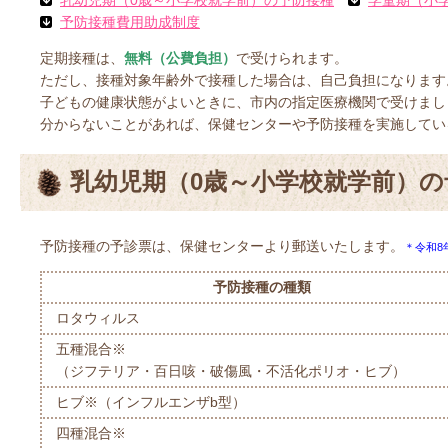
乳幼児期（0歳～小学校就学前）の予防接種
学童期（小
予防接種費用助成制度
定期接種は、
無料（公費負担）
で受けられます。
ただし、接種対象年齢外で接種した場合は、自己負担になります
子どもの健康状態がよいときに、市内の指定医療機関で受けまし
分からないことがあれば、保健センターや予防接種を実施してい
乳幼児期（0歳～小学校就学前）の
予防接種の予診票は、保健センターより郵送いたします。
＊令和8
予防接種の種類
ロタウィルス
五種混合※
（ジフテリア・百日咳・破傷風・不活化ポリオ・ヒブ）
ヒブ※（インフルエンザb型）
四種混合※