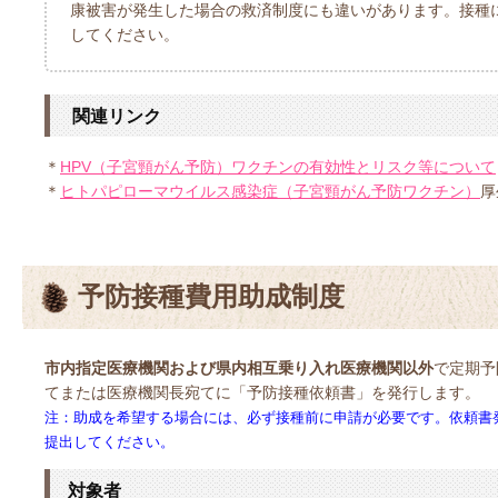
康被害が発生した場合の救済制度にも違いがあります。接種
してください。
関連リンク
＊
HPV（子宮頸がん予防）ワクチンの有効性とリスク等について
＊
ヒトパピローマウイルス感染症（子宮頸がん予防ワクチン）
厚
予防接種費用助成制度
市内指定医療機関および県内相互乗り入れ医療機関以外
で
定期予
てまたは医療機関長宛てに「予防接種依頼書」を発行します。
注：助成を希望する場合には、必ず
接種前に申請が必要です。依頼書
提出してください。
対象者