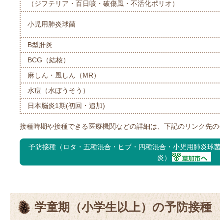
（ジフテリア・百日咳・破傷風・不活化ポリオ）
小児用肺炎球菌
B型肝炎
BCG（結核）
麻しん・風しん（MR）
水痘（水ぼうそう）
日本脳炎1期(初回・追加)
接種時期や接種できる医療機関などの詳細は、下記のリンク先の
予防接種（ロタ・五種混合・ヒブ・四種混合・小児用肺炎球菌
炎）
学童期（小学生以上）の予防接種